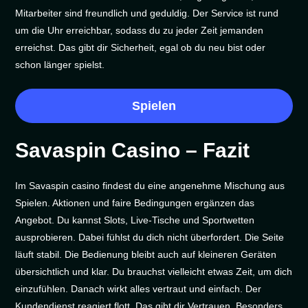
Mitarbeiter sind freundlich und geduldig. Der Service ist rund
um die Uhr erreichbar, sodass du zu jeder Zeit jemanden
erreichst. Das gibt dir Sicherheit, egal ob du neu bist oder
schon länger spielst.
Spielen
Savaspin Casino – Fazit
Im Savaspin casino findest du eine angenehme Mischung aus
Spielen. Aktionen und faire Bedingungen ergänzen das
Angebot. Du kannst Slots, Live‑Tische und Sportwetten
ausprobieren. Dabei fühlst du dich nicht überfordert. Die Seite
läuft stabil. Die Bedienung bleibt auch auf kleineren Geräten
übersichtlich und klar. Du brauchst vielleicht etwas Zeit, um dich
einzufühlen. Danach wirkt alles vertraut und einfach. Der
Kundendienst reagiert flott. Das gibt dir Vertrauen. Besonders