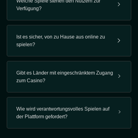
Welche Spiele stehen den Nutzern zur
kombinieren beides, sodass du gleich mehrere
Verfügung?
Chancen hast. Lies dir vorher die Bedingungen
durch, besonders zu Umsatz und Frist, damit du
Du kannst zwischen vielen Spielen wählen, von
klar weißt, wie du den Bonus am besten nutzt.
klassischen Slots über moderne Video‑Varianten bis
zu Live‑Tischen mit echten Dealern. Kartenliebhaber
Ist es sicher, von zu Hause aus online zu
finden Blackjack oder Baccarat, Fans schneller
spielen?
Runden bevorzugen Roulette. Vielleicht probierst du
zwischendurch ein neues Spiel aus, um etwas
Wenn du zu Hause spielst, hängt vieles von der
Spannung hinein zu bringen.
Plattform ab, der du vertraust. Achte auf gültige
Lizenzen, sichere Zahlungswege und verschlüsselte
Gibt es Länder mit eingeschränktem Zugang
Verbindungen. Nutze starke Passwörter, logge dich
zum Casino?
nur über sichere Netzwerke ein. Vielleicht wirkt das
nach Aufwand, aber so schützt du dein Konto und
Ja, manche Länder haben eingeschränkten Zugang,
deine Daten zuverlässig.
oft durch gesetzliche Vorgaben. Du solltest prüfen,
ob dein Standort zugelassen ist, bevor du dich
Wie wird verantwortungsvolles Spielen auf
registrierst. Wenn du unsicher bist, findest du
der Plattform gefordert?
entsprechende Infos im Casinofooter oder in den
Nutzungsbedingungen. So vermeidest du spätere
Du kannst auf der Plattform eigene Limits für
Probleme beim Zugriff.
Einzahlungen, Verluste oder Spielzeit festlegen.