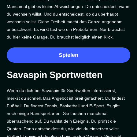
Manchmal gibt es kleine Abweichungen. Du entscheidest, wann
du wechseln willst. Und du entscheidest, ob du überhaupt
wechseln sollst. Diese Freiheit macht das Ganze angenehm
unbeschwert. Es wirkt fast wie ein Probefahren. Nur brauchst
du hier keine Garage. Du brauchst lediglich einen Klick.
Spielen
Savaspin Sportwetten
Wenn du dich bei Savaspin für Sportwetten interessierst,
merkst du schnell. Das Angebot ist breit gefächert. Du findest
Fußball. Du findest Tennis, Basketball und E‑Sport. Es gibt
noch einige Randsportarten. Sie tauchen manchmal
überraschend auf. Du wählst dein Ereignis. Du prüfst die
Quoten. Dann entscheidest du, wie viel du einsetzen willst.
Vielleicht gewinnst du gleich beim ersten Versuch. Vielleicht