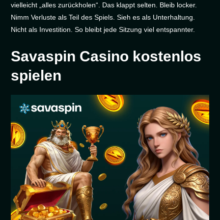
vielleicht „alles zurückholen“. Das klappt selten. Bleib locker.
Nimm Verluste als Teil des Spiels. Sieh es als Unterhaltung.
Nicht als Investition. So bleibt jede Sitzung viel entspannter.
Savaspin Casino kostenlos
spielen