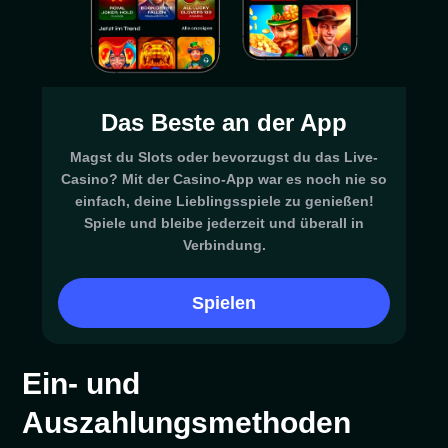
Das Beste an der App
Magst du Slots oder bevorzugst du das Live-
Casino? Mit der Casino-App war es noch nie so
einfach, deine Lieblingsspiele zu genießen!
Spiele und bleibe jederzeit und überall in
Verbindung.
Spielen
Ein- und
Auszahlungsmethoden