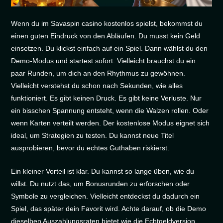
Wenn du im Savaspin casino kostenlos spielst, bekommst du
einen guten Eindruck von den Abläufen. Du musst kein Geld
einsetzen. Du klickst einfach auf ein Spiel. Dann wählst du den
Demo‑Modus und startest sofort. Vielleicht brauchst du ein
paar Runden, um dich an den Rhythmus zu gewöhnen.
Vielleicht verstehst du schon nach Sekunden, wie alles
funktioniert. Es gibt keinen Druck. Es gibt keine Verluste. Nur
ein bisschen Spannung entsteht, wenn die Walzen rollen. Oder
wenn Karten verteilt werden. Der kostenlose Modus eignet sich
ideal, um Strategien zu testen. Du kannst neue Titel
ausprobieren, bevor du echtes Guthaben riskierst.
Ein kleiner Vorteil ist klar. Du kannst so lange üben, wie du
willst. Du nutzt das, um Bonusrunden zu erforschen oder
Symbole zu vergleichen. Vielleicht entdeckst du dadurch ein
Spiel, das später dein Favorit wird. Achte darauf, ob die Demo
dieselben Auszahlungsraten bietet wie die Echtgeldversion.