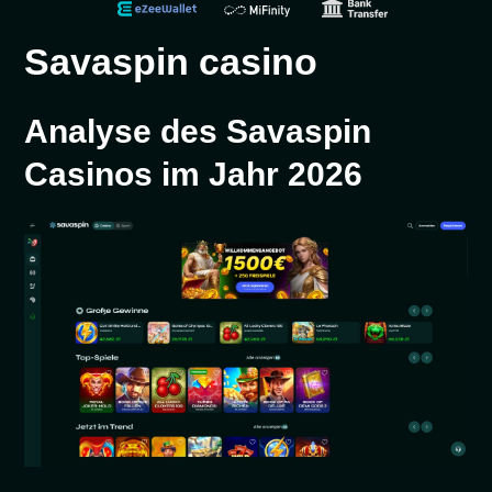
Savaspin casino
Analyse des Savaspin
Casinos im Jahr 2026