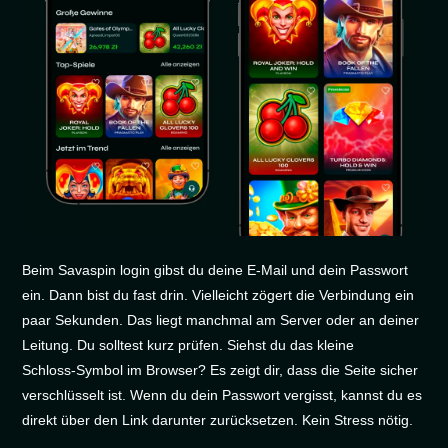
Beim Savaspin login gibst du deine E‑Mail und dein Passwort
ein. Dann bist du fast drin. Vielleicht zögert die Verbindung ein
paar Sekunden. Das liegt manchmal am Server oder an deiner
Leitung. Du solltest kurz prüfen. Siehst du das kleine
Schloss‑Symbol im Browser? Es zeigt dir, dass die Seite sicher
verschlüsselt ist. Wenn du dein Passwort vergisst, kannst du es
direkt über den Link darunter zurücksetzen. Kein Stress nötig.