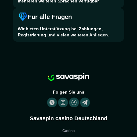
mehreren weiteren Sprachen verfügbar.
Für alle Fragen
Wir bieten Unterstützung bei Zahlungen,
Registrierung und vielen weiteren Anliegen.
Folgen Sie uns
Savaspin casino Deutschland
Casino