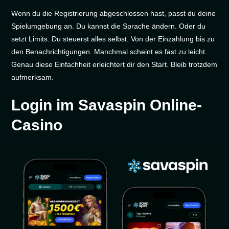
Wenn du die Registrierung abgeschlossen hast, passt du deine
Spielumgebung an. Du kannst die Sprache ändern. Oder du
setzt Limits. Du steuerst alles selbst. Von der Einzahlung bis zu
den Benachrichtigungen. Manchmal scheint es fast zu leicht.
Genau diese Einfachheit erleichtert dir den Start. Bleib trotzdem
aufmerksam.
Login im Savaspin Online-
Casino